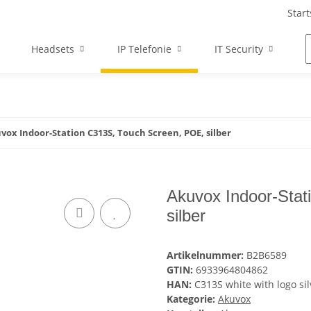
Start
Headsets
IP Telefonie
IT Security
vox Indoor-Station C313S, Touch Screen, POE, silber
Akuvox Indoor-Sta
silber
Artikelnummer:
B2B6589
GTIN:
6933964804862
HAN:
C313S white with logo sil
Kategorie:
Akuvox