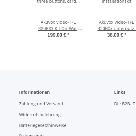
Akuvox Video-TFE
Akuvox Video-TFE
R20BX3 Kit On-Wall,
R20BXx Unterputz-
three buttons, card
Installationskit
199,00 €
*
38,00 €
*
reader
Informationen
Links
Zahlung und Versand
Die B2B-I
Widerrufsbelehrung
Batteriegesetzhinweise
Datenschutz