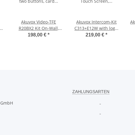
Akuvox Video-TFE
Akuvox Intercom-Kit
Ak
R20BX2 Kit On-Wall,
C313+E12W with logo,
two buttons, card
Touch Screen, POE,
198,00 €
*
219,00 €
*
reader
white, On-Wall, one
button, Wi-Fi
ZAHLUNGSARTEN
T GmbH