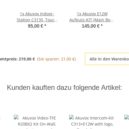
1x
Akuvox Indoor-
1x
Akuvox E12W
Station C313S, Touch
Aufputz-KIT (Main Body
Screen, POE, silber
+ Aufputz-Installations-
95,00 €
*
145,00 €
*
Kit)
amtpreis:
219,00 €
(Sie sparen: 21,00 €)
Alle in den Warenk
Kunden kauften dazu folgende Artikel: