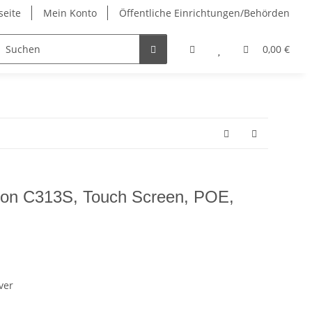
seite
Mein Konto
Öffentliche Einrichtungen/Behörden
Netzwerk Komponenten
Retoure Artikel
Video Konfe
0,00 €
tion C313S, Touch Screen, POE,
ver